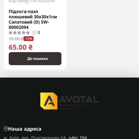
Код товару: SW-00002094
Підлога-пазл
плюшевий 30х30х1см
Салатовий (D) SW-
00002094
0
75.00 ₴
-13%
65.00 ₴
До кошика
Наша адреса
м. Київ, вул. Драгоманова 6А,
офіс 194